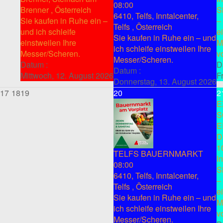
08:00
Brenner , Österreich
S
6410, Telfs, Inntalcenter,
Sie kaufen in Ruhe ein –
–
Telfs , Österreich
und ich schleife
e
Sie kaufen in Ruhe ein – und
einstweilen Ihre
M
ich schleife einstweilen Ihre
Messer/Scheren.
v
Messer/Scheren.
Datum :
D
Datum :
Mittwoch, 12. August 2026
F
Donnerstag, 13. August 2026
17
18
19
20
2
E
S
E
D
1
TELFS BAUERNMARKT
I
08:00
S
6410, Telfs, Inntalcenter,
–
Telfs , Österreich
e
Sie kaufen in Ruhe ein – und
M
ich schleife einstweilen Ihre
v
Messer/Scheren.