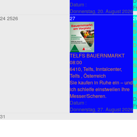
D
Datum :
F
Donnerstag, 20. August 2026
24
25
26
27
2
E
S
E
D
1
TELFS BAUERNMARKT
I
08:00
S
6410, Telfs, Inntalcenter,
–
Telfs , Österreich
e
Sie kaufen in Ruhe ein – und
M
ich schleife einstweilen Ihre
v
Messer/Scheren.
D
Datum :
F
Donnerstag, 27. August 2026
31