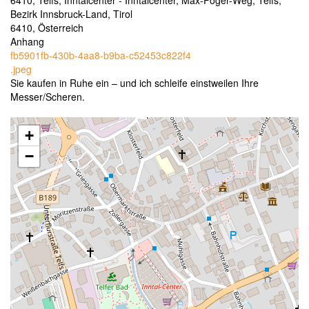
6410, Telfs, Inntalcenter - Inntalcenter, Max-Föger-Weg, Telfs,
Bezirk Innsbruck-Land, Tirol
6410, Österreich
Anhang
fb5901fb-430b-4aa8-b9ba-c52453c822f4
.jpeg
Sie kaufen in Ruhe ein – und ich schleife einstweilen Ihre
Messer/Scheren.
+
−