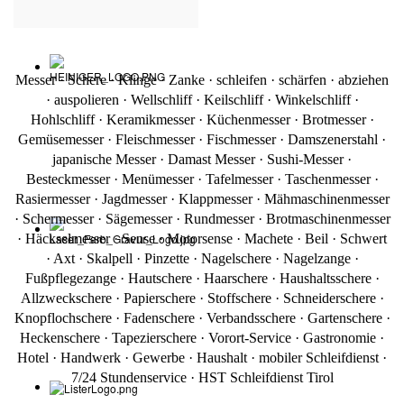
Messer · Schere · Klinge · Zanke · schleifen · schärfen · abziehen
· auspolieren · Wellschliff · Keilschliff · Winkelschliff ·
Hohlschliff · Keramikmesser · Küchenmesser · Brotmesser ·
Gemüsemesser · Fleischmesser · Fischmesser · Damszenerstahl
·
japanische Messer · Damast Messer
·
Sushi-Messer ·
Besteckmesser · Menümesser · Tafelmesser · Taschenmesser ·
Rasiermesser · Jagdmesser · Klappmesser · Mähmaschinenmesser
· Schermesser · Sägemesser · Rundmesser · Brotmaschinenmesser
· Häckselmesser · Sense · Motorsense · Machete · Beil · Schwert
· Axt · Skalpell · Pinzette · Nagelschere · Nagelzange ·
Fußpflegezange · Hautschere · Haarschere · Haushaltsschere ·
Allzweckschere · Papierschere · Stoffschere · Schneiderschere ·
Knopflochschere · Fadenschere · Verbandsschere · Gartenschere ·
Heckenschere · Tapezierschere · Vorort-Service · Gastronomie ·
Hotel · Handwerk · Gewerbe · Haushalt · mobiler Schleifdienst ·
7/24 Stundenservice
· HST Schleifdienst Tirol